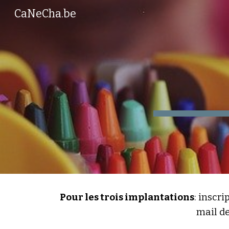
CaNeCha.be
Sk
Pour les trois implantations
: inscr
mail de